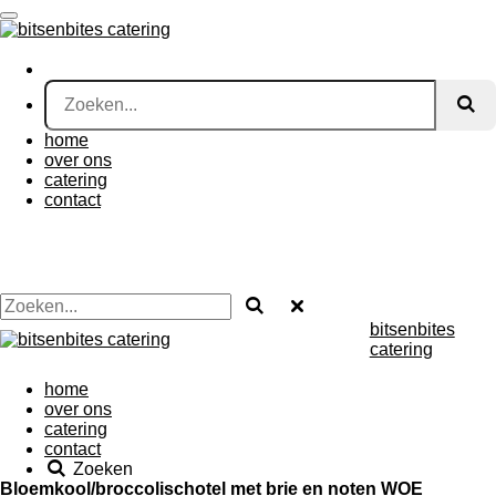
Ga
direct
naar
de
hoofdinhoud
home
over ons
catering
contact
bitsenbites
catering
home
over ons
catering
contact
Zoeken
Bloemkool/broccolischotel met brie en noten WOE