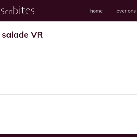
home
over ons
 salade VR