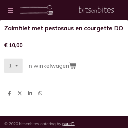
Ga
direct
naar
Zalmfilet met pestosaus en courgette DO
de
hoofdinhoud
€ 10,00
In winkelwagen
D
D
S
D
e
e
h
e
l
e
a
l
e
l
r
e
n
e
n
© 2020 bitsenbites catering by
puurID