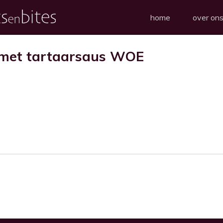
home
over on
 met tartaarsaus WOE