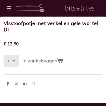
Ga
direct
naar
Visstoofpotje met venkel en gele wortel
de
DI
hoofdinhoud
€ 12,50
In winkelwagen
D
D
S
D
e
e
h
e
l
e
a
l
e
l
r
e
n
e
n