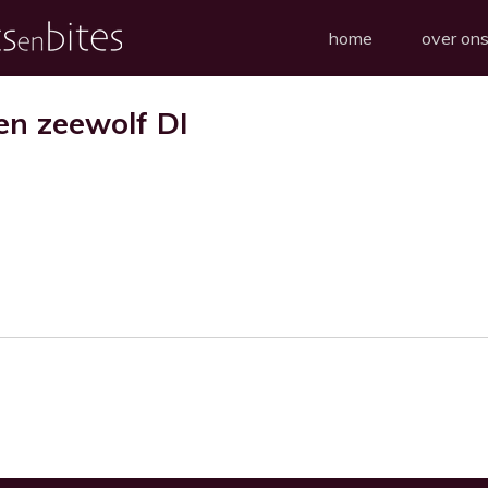
home
over on
 en zeewolf DI