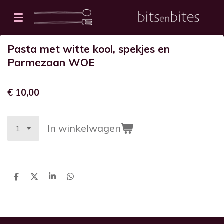
Ga
direct
naar
Pasta met witte kool, spekjes en
de
Parmezaan WOE
hoofdinhoud
€ 10,00
In winkelwagen
D
D
S
D
e
e
h
e
l
e
a
l
e
l
r
e
n
e
n