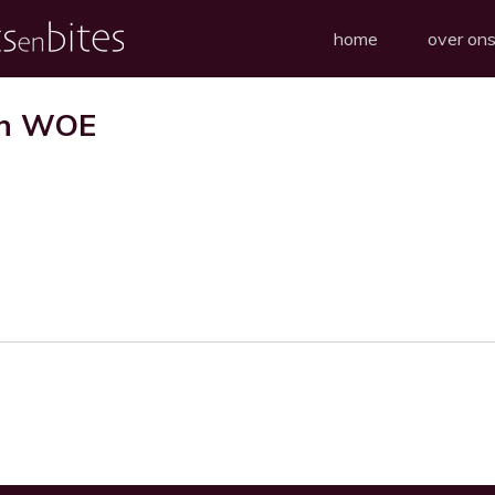
home
over on
en WOE