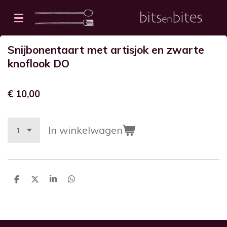
Ga
direct
naar
Snijbonentaart met artisjok en zwarte
de
knoflook DO
hoofdinhoud
€ 10,00
In winkelwagen
D
D
S
D
e
e
h
e
l
e
a
l
e
l
r
e
n
e
n