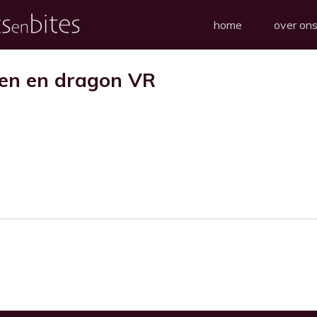
home
over on
len en dragon VR