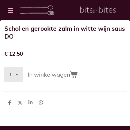
Ga
direct
naar
Schol en gerookte zalm in witte wijn saus
de
DO
hoofdinhoud
€ 12,50
In winkelwagen
D
D
S
D
e
e
h
e
l
e
a
l
e
l
r
e
n
e
n