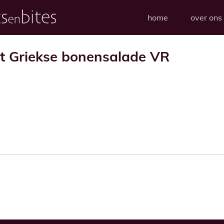
home
over ons
t Griekse bonensalade VR