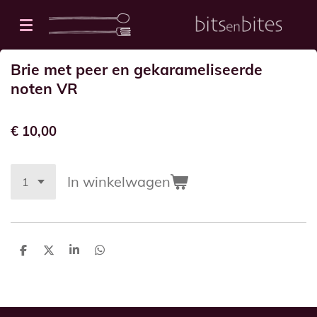
Ga
direct
naar
Brie met peer en gekarameliseerde
de
noten VR
hoofdinhoud
€ 10,00
In winkelwagen
D
D
S
D
e
e
h
e
l
e
a
l
e
l
r
e
n
e
n