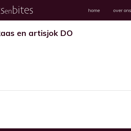
home
over on
aas en artisjok DO