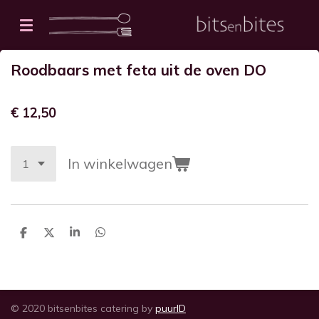
Ga
direct
naar
Roodbaars met feta uit de oven DO
de
hoofdinhoud
€ 12,50
In winkelwagen
D
D
S
D
e
e
h
e
l
e
a
l
e
l
r
e
n
e
n
© 2020 bitsenbites catering by
puurID