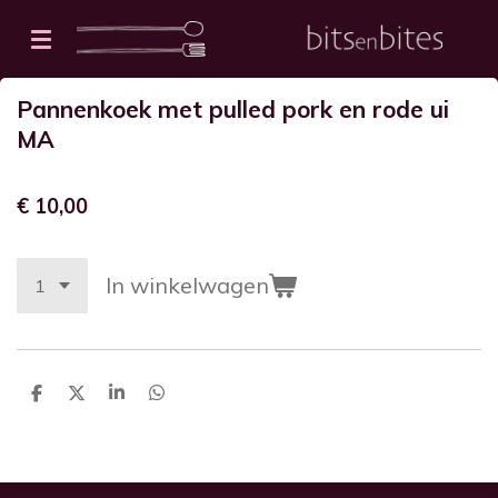
Ga
direct
naar
Pannenkoek met pulled pork en rode ui
de
MA
hoofdinhoud
€ 10,00
In winkelwagen
D
D
S
D
e
e
h
e
l
e
a
l
e
l
r
e
n
e
n