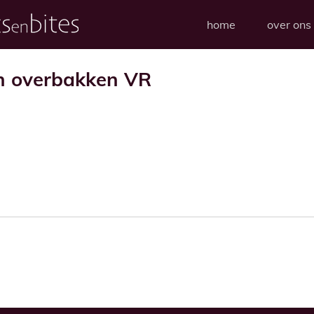
home
over ons
en overbakken VR