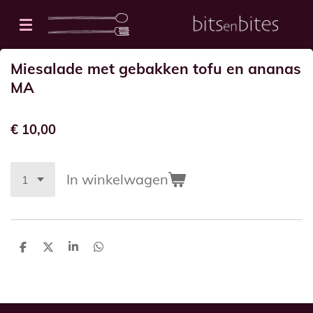
Ga
direct
naar
Miesalade met gebakken tofu en ananas
de
MA
hoofdinhoud
€ 10,00
In winkelwagen
D
D
S
D
e
e
h
e
l
e
a
l
e
l
r
e
n
e
n