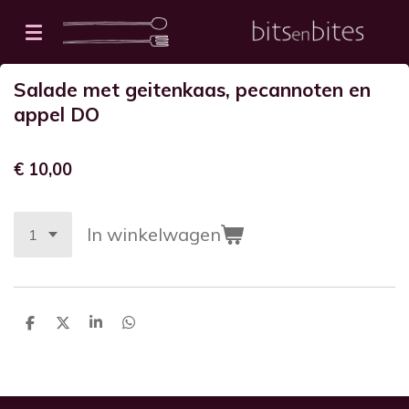
Ga
direct
naar
Salade met geitenkaas, pecannoten en
de
appel DO
hoofdinhoud
€ 10,00
In winkelwagen
D
D
S
D
e
e
h
e
l
e
a
l
e
l
r
e
n
e
n