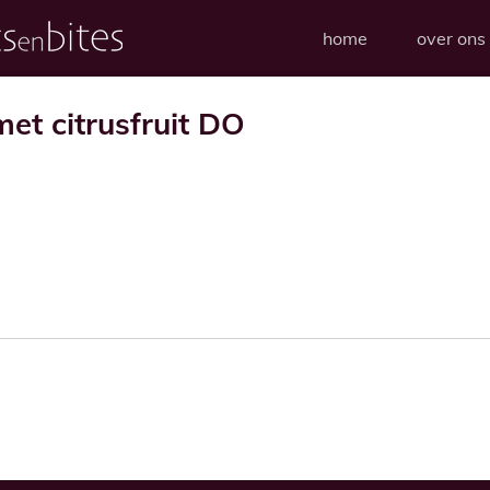
home
over ons
et citrusfruit DO