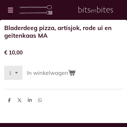
Ga
direct
naar
Bladerdeeg pizza, artisjok, rode ui en
de
geitenkaas MA
hoofdinhoud
€ 10,00
In winkelwagen
D
D
S
D
e
e
h
e
l
e
a
l
e
l
r
e
n
e
n