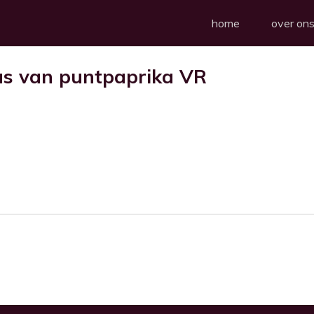
home
over on
us van puntpaprika VR