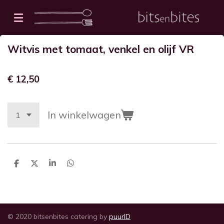
Ga
direct
naar
Witvis met tomaat, venkel en olijf VR
de
hoofdinhoud
€ 12,50
In winkelwagen
D
D
S
D
e
e
h
e
l
e
a
l
e
l
r
e
n
e
n
© 2020 bitsenbites catering by
puurID