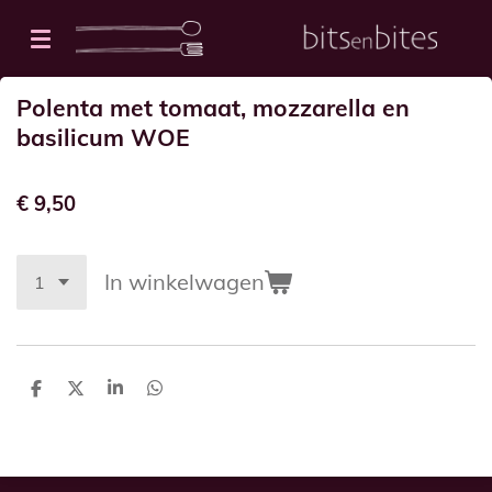
Ga
direct
naar
Polenta met tomaat, mozzarella en
de
basilicum WOE
hoofdinhoud
€ 9,50
In winkelwagen
D
D
S
D
e
e
h
e
l
e
a
l
e
l
r
e
n
e
n