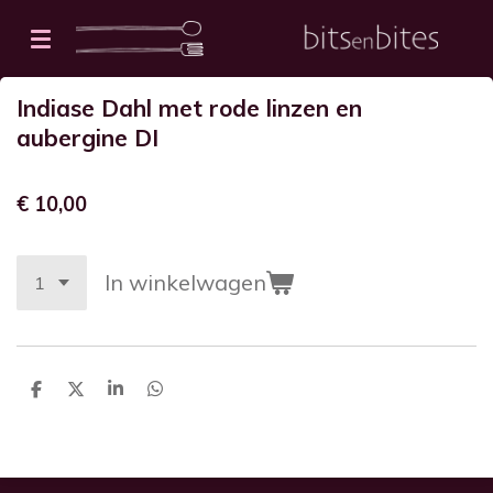
Ga
direct
naar
Indiase Dahl met rode linzen en
de
aubergine DI
hoofdinhoud
€ 10,00
In winkelwagen
D
D
S
D
e
e
h
e
l
e
a
l
e
l
r
e
n
e
n