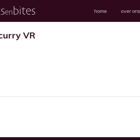
home
over on
curry VR