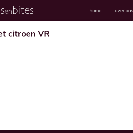
home
over on
et citroen VR