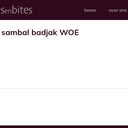
home
over ons
n sambal badjak WOE