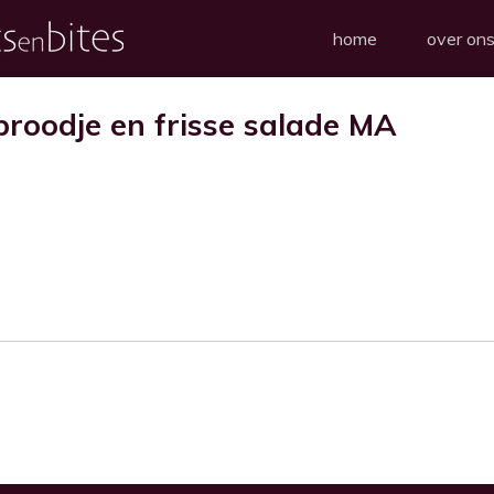
home
over on
abroodje en frisse salade MA