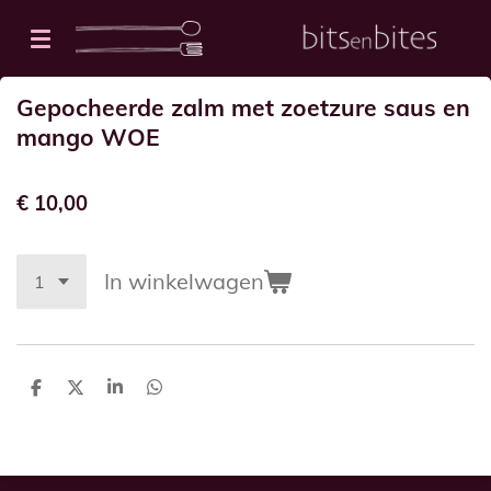
Ga
direct
naar
Gepocheerde zalm met zoetzure saus en
de
mango WOE
hoofdinhoud
€ 10,00
In winkelwagen
D
D
S
D
e
e
h
e
l
e
a
l
e
l
r
e
n
e
n