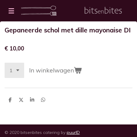
Ga
direct
naar
Gepaneerde schol met dille mayonaise DI
de
hoofdinhoud
€ 10,00
In winkelwagen
D
D
S
D
e
e
h
e
l
e
a
l
e
l
r
e
n
e
n
© 2020 bitsenbites catering by
puurID