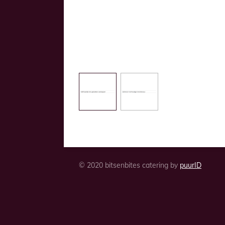
© 2020 bitsenbites catering by
puurID