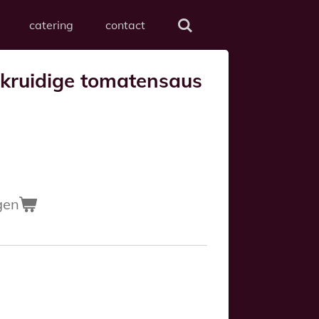
catering
contact
kruidige tomatensaus
gen