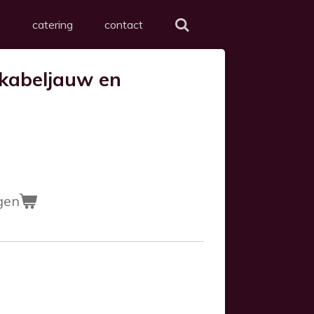
s
catering
contact
 kabeljauw en
gen