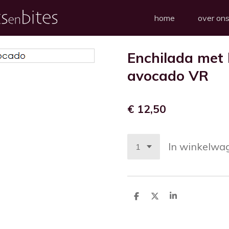
home
over on
Enchilada met
avocado VR
€ 12,50
In winkelwa
D
D
S
e
e
h
l
e
a
e
l
r