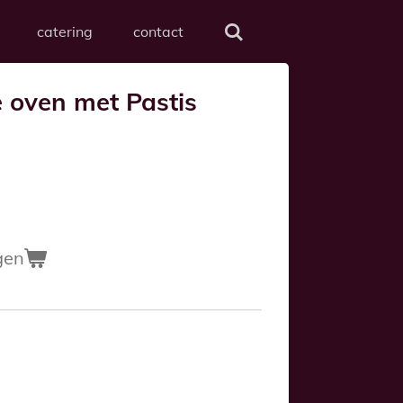
catering
contact
e oven met Pastis
gen