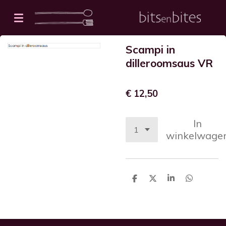
Ga
direct
naar
Scampi in
de
dilleroomsaus VR
hoofdinhoud
€ 12,50
In
winkelwage
D
D
S
D
e
e
h
e
l
e
a
l
e
l
r
e
n
e
n