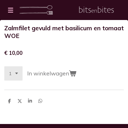
Ga
direct
naar
Zalmfilet gevuld met basilicum en tomaat
de
WOE
hoofdinhoud
€ 10,00
In winkelwagen
D
D
S
D
e
e
h
e
l
e
a
l
e
l
r
e
n
e
n