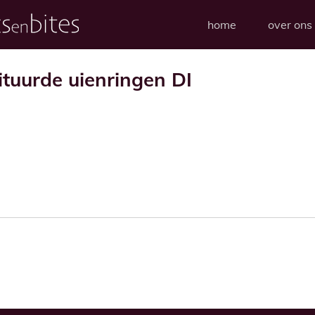
home
over ons
ituurde uienringen DI