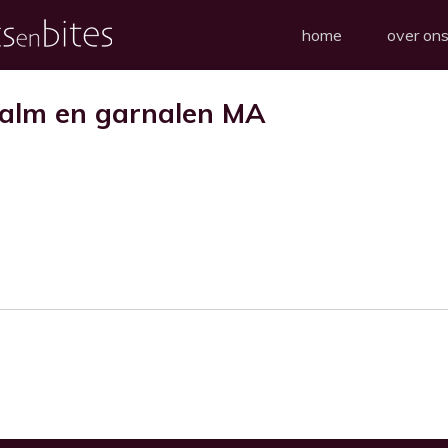
home
over on
zalm en garnalen MA