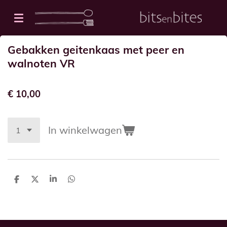
Ga
direct
naar
Gebakken geitenkaas met peer en
de
walnoten VR
hoofdinhoud
€ 10,00
In winkelwagen
D
D
S
D
e
e
h
e
l
e
a
l
e
l
r
e
n
e
n