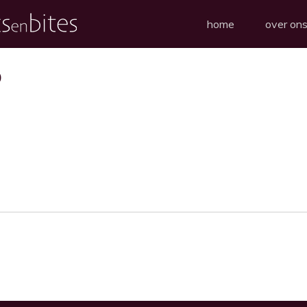
home
over on
O