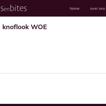
home
over ons
n knoflook WOE