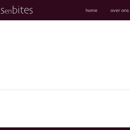
home
over ons