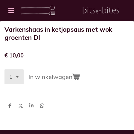
Ga
direct
naar
Varkenshaas in ketjapsaus met wok
de
groenten DI
hoofdinhoud
€ 10,00
In winkelwagen
D
D
S
D
e
e
h
e
l
e
a
l
e
l
r
e
n
e
n