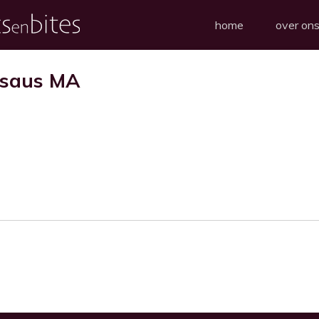
home
over on
jnsaus MA