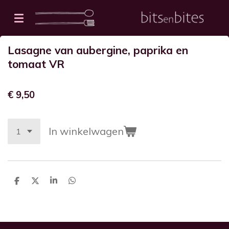
Ga
direct
naar
Lasagne van aubergine, paprika en
de
tomaat VR
hoofdinhoud
€ 9,50
In winkelwagen
D
D
S
D
e
e
h
e
l
e
a
l
e
l
r
e
n
e
n