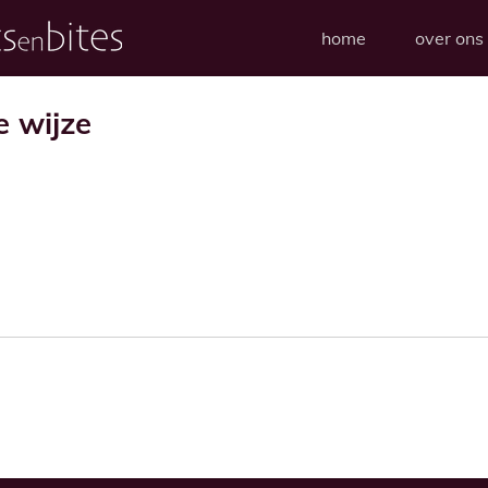
home
over ons
e wijze