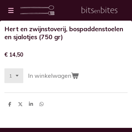
Ga
direct
naar
Hert en zwijnstoverij, bospaddenstoelen
de
en sjalotjes (750 gr)
hoofdinhoud
€ 14,50
In winkelwagen
D
D
S
D
e
e
h
e
l
e
a
l
e
l
r
e
n
e
n