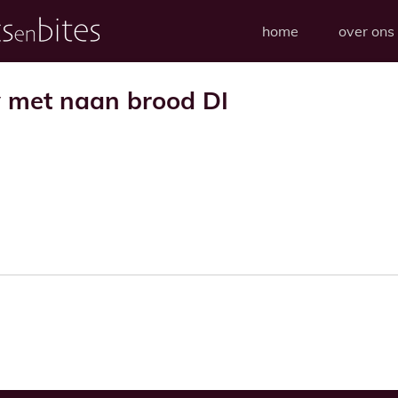
home
over ons
y met naan brood DI