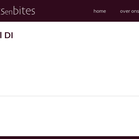
home
over on
 DI