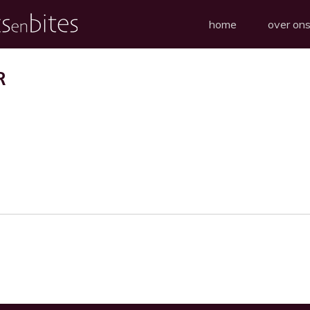
home
over on
R